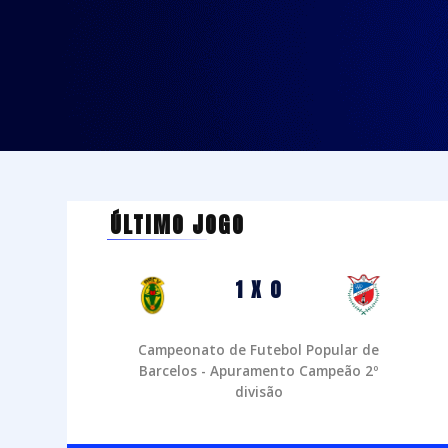
ÚLTIMO JOGO
1 X 0
Campeonato de Futebol Popular de
Barcelos - Apuramento Campeão 2º
divisão