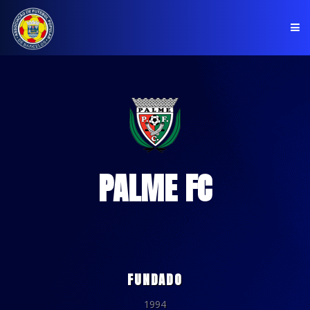
PÁGINA INICIAL
ASSOCIAÇÃO
COMPETIÇÕES
NOTÍCIAS
PALME FC
COMUNICADOS
CLUBES
FUNDADO
1994