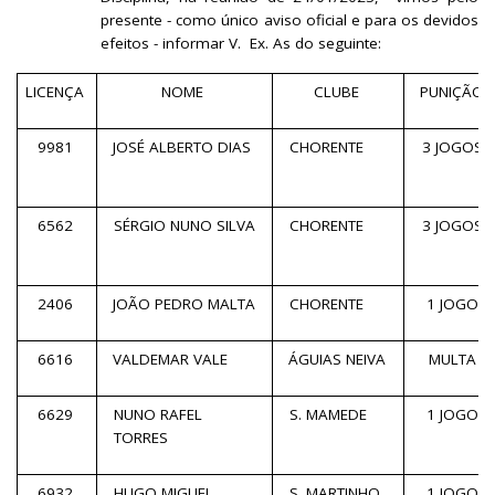
presente - como único aviso oficial e para os devidos
efeitos - informar V. Ex. As do seguinte:
LICENÇA
NOME
CLUBE
PUNIÇÃO
9981
JOSÉ ALBERTO DIAS
CHORENTE
3 JOGOS
6562
SÉRGIO NUNO SILVA
CHORENTE
3 JOGOS
2406
JOÃO PEDRO MALTA
CHORENTE
1 JOGO
6616
VALDEMAR VALE
ÁGUIAS NEIVA
MULTA
6629
NUNO RAFEL
S. MAMEDE
1 JOGO
TORRES
6932
HUGO MIGUEL
S. MARTINHO
1 JOGO