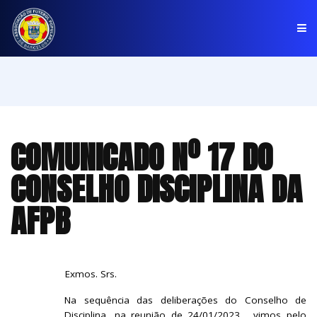
PÁGINA INICIAL
ASSOCIAÇÃO
COMUNICADO Nº 17 DO
COMPETIÇÕES
CONSELHO DISCIPLINA DA
NOTÍCIAS
AFPB
COMUNICADOS
CLUBES
Exmos. Srs.
Na sequência das deliberações do Conselho de
Disciplina, na reunião de 24/01/2023, vimos pelo