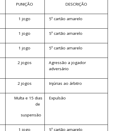
PUNIÇÃO
DESCRIÇÃO
1 jogo
5º cartão amarelo
1 jogo
5º cartão amarelo
1 jogo
5º cartão amarelo
2 jogos
Agressão a jogador
adversário
2 jogos
Injúrias ao árbitro
Multa e 15 dias
Expulsão
de
suspensão
1 jogo
5º cartão amarelo