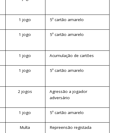
s
1 jogo
5º cartão amarelo
1 jogo
5º cartão amarelo
1 jogo
Acumulação de cartões
1 jogo
5º cartão amarelo
2 jogos
Agressão a jogador
adversário
1 jogo
5º cartão amarelo
Multa
Repreensão registada