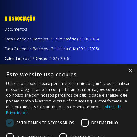
A ASSOCIAÇÃO
Documentos
Taça Cidade de Barcelos - 1ª eliminatória (05-10-2025)
Taça Cidade de Barcelos - 2ª eliminatória (09-11-2025)
Calendário da 1ª Divisão - 2025-2026
×
Calendário da 2ª Divisão - Série A - 2025-2026
Este website usa cookies
Calendário da 2ª Divisão - Série B - 2025-2026
Utilizamos cookies para personalizar conteúdo, anúncios e analisar
Calendário da Época
nosso tráfego. Também compartilhamos informações sobre o uso
do nosso site com nossos parceiros de publicidade e análise, que
podem combiná-las com outras informações que você forneceu a
NOTÍCIAS/COMUNICADOS
eles ou que eles coletaram do uso de seus serviços.
Política de
Privacidade
Notícias
ESTRITAMENTE NECESSÁRIOS
DESEMPENHO
Comunicados