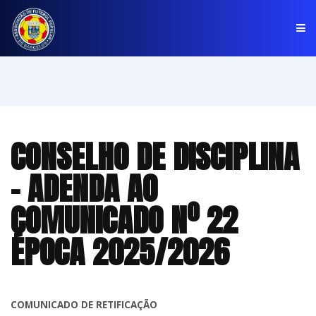
PÁGINA INICIAL
ASSOCIAÇÃO
CONSELHO DE DISCIPLINA
COMPETIÇÕES
- ADENDA AO
NOTÍCIAS
COMUNICADO Nº 22
COMUNICADOS
ÉPOCA 2025/2026
CLUBES
COMUNICADO DE RETIFICAÇÃO