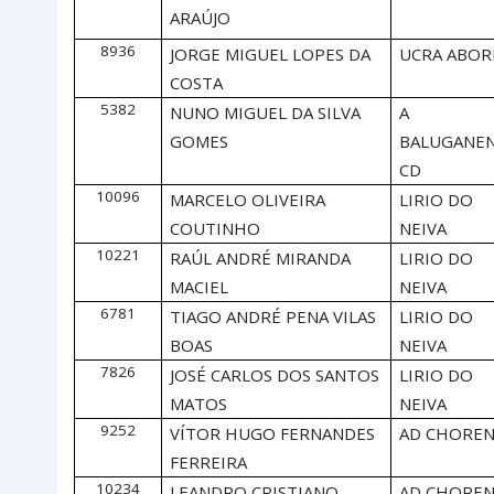
ARAÚJO
8936
JORGE MIGUEL LOPES DA
UCRA ABOR
COSTA
5382
NUNO MIGUEL DA SILVA
A
GOMES
BALUGANE
CD
10096
MARCELO OLIVEIRA
LIRIO DO
COUTINHO
NEIVA
10221
RAÚL ANDRÉ MIRANDA
LIRIO DO
MACIEL
NEIVA
6781
TIAGO ANDRÉ PENA VILAS
LIRIO DO
BOAS
NEIVA
7826
JOSÉ CARLOS DOS SANTOS
LIRIO DO
MATOS
NEIVA
9252
VÍTOR HUGO FERNANDES
AD CHORE
FERREIRA
10234
LEANDRO CRISTIANO
AD CHORE