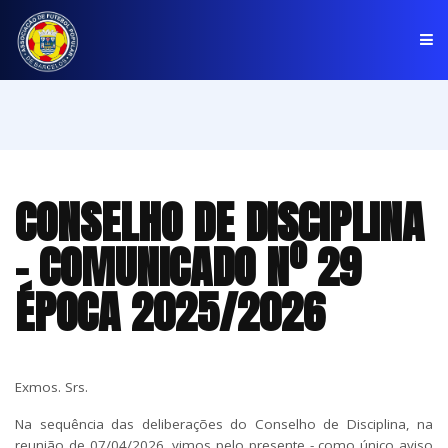
PÁGINA INICIAL
ASSOCIAÇÃO
CONSELHO DE DISCIPLINA
COMPETIÇÕES
- COMUNICADO Nº 29
NOTÍCIAS
ÉPOCA 2025/2026
COMUNICADOS
CLUBES
Exmos. Srs.
Na sequência das deliberações do Conselho de Disciplina, na
reunião de 07/04/2026, vimos pelo presente - como único aviso