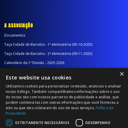
A ASSOCIAÇÃO
Documentos
Taça Cidade de Barcelos - 1ª eliminatória (05-10-2025)
Taça Cidade de Barcelos - 2ª eliminatória (09-11-2025)
Calendário da 1ª Divisão - 2025-2026
×
Calendário da 2ª Divisão - Série A - 2025-2026
Este website usa cookies
Calendário da 2ª Divisão - Série B - 2025-2026
Utilizamos cookies para personalizar conteúdo, anúncios e analisar
Calendário da Época
nosso tráfego. Também compartilhamos informações sobre o uso
do nosso site com nossos parceiros de publicidade e análise, que
podem combiná-las com outras informações que você forneceu a
NOTÍCIAS/COMUNICADOS
eles ou que eles coletaram do uso de seus serviços.
Política de
Privacidade
Notícias
ESTRITAMENTE NECESSÁRIOS
DESEMPENHO
Comunicados