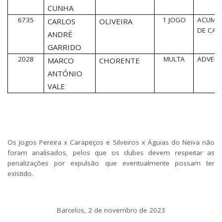
CUNHA
6735
1 JOGO
ACUMU
CARLOS
OLIVEIRA
DE CAR
ANDRÉ
GARRIDO
2028
MULTA
ADVERT
MARCO
CHORENTE
ANTÓNIO
VALE
Os jogos Pereira x Carapeços e Silveiros x Águias do Neiva não
foram analisados, pelos que os clubes devem respeitar as
penalizações por expulsão que eventualmente possam ter
existido.
Barcelos, 2 de novembro de 2023