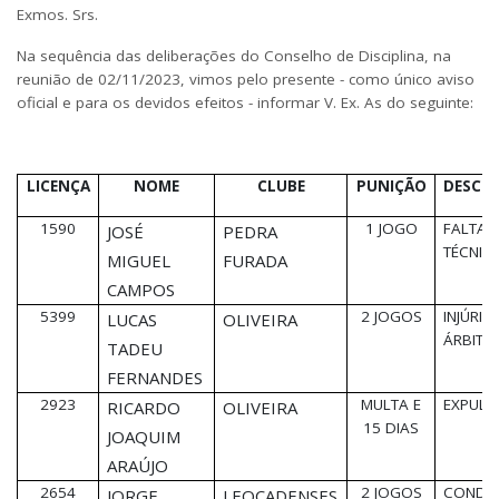
Exmos. Srs.
Na sequência das deliberações do Conselho de Disciplina, na
reunião de 02/11/2023, vimos pelo presente - como único aviso
oficial e para os devidos efeitos - informar V. Ex. As do seguinte:
LICENÇA
NOME
CLUBE
PUNIÇÃO
DESCR
1590
1 JOGO
FALTA
JOSÉ
PEDRA
TÉCNIC
MIGUEL
FURADA
CAMPOS
5399
2 JOGOS
INJÚRIA
LUCAS
OLIVEIRA
ÁRBITR
TADEU
FERNANDES
2923
MULTA E
EXPUL
RICARDO
OLIVEIRA
15 DIAS
JOAQUIM
ARAÚJO
2654
2 JOGOS
CONDU
JORGE
LEOCADENSES