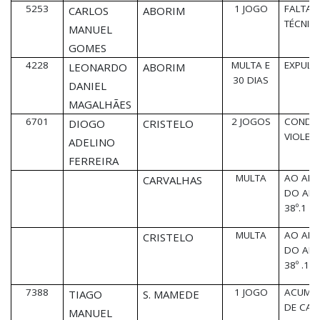
5253
1 JOGO
FALTA
CARLOS
ABORIM
TÉCNIC
MANUEL
GOMES
4228
MULTA E
EXPUL
LEONARDO
ABORIM
30 DIAS
DANIEL
MAGALHÃES
6701
2 JOGOS
CONDU
DIOGO
CRISTELO
VIOLEN
ADELINO
FERREIRA
MULTA
AO ABR
CARVALHAS
DO ART
38º.1
MULTA
AO ABR
CRISTELO
DO ART
38º .1
7388
1 JOGO
ACUMU
TIAGO
S. MAMEDE
DE CAR
MANUEL