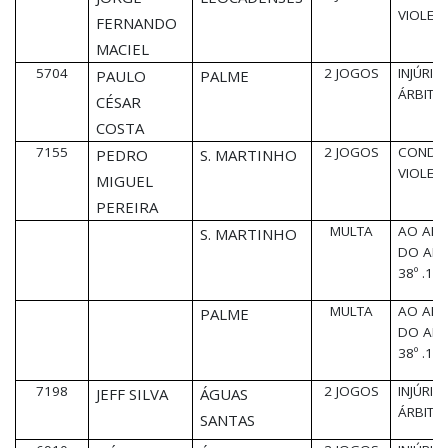
VIOLEN
FERNANDO
MACIEL
5704
2 JOGOS
INJÚRIA
PAULO
PALME
ÁRBITR
CÉSAR
COSTA
7155
2 JOGOS
CONDU
PEDRO
S. MARTINHO
VIOLEN
MIGUEL
PEREIRA
MULTA
AO ABR
S. MARTINHO
DO ART
38º .1
MULTA
AO ABR
PALME
DO ART
38º .1
7198
2 JOGOS
INJÚRIA
JEFF SILVA
ÁGUAS
ÁRBITR
SANTAS