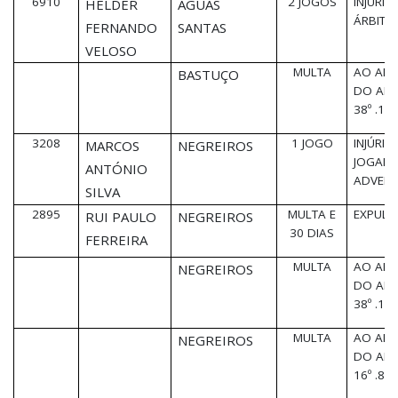
6910
2 JOGOS
INJÚRIA
HÉLDER
ÁGUAS
ÁRBITR
FERNANDO
SANTAS
VELOSO
MULTA
AO ABR
BASTUÇO
DO ART
38º .1
3208
1 JOGO
INJÚRIA
MARCOS
NEGREIROS
JOGAD
ANTÓNIO
ADVERS
SILVA
2895
MULTA E
EXPUL
RUI PAULO
NEGREIROS
30 DIAS
FERREIRA
MULTA
AO ABR
NEGREIROS
DO ART
38º .1
MULTA
AO ABR
NEGREIROS
DO ART
16º .8 a