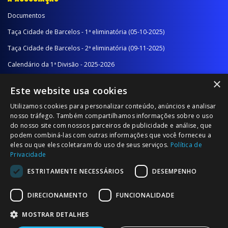
Documentos
Taça Cidade de Barcelos - 1ª eliminatória (05-10-2025)
Taça Cidade de Barcelos - 2ª eliminatória (09-11-2025)
Calendário da 1ª Divisão - 2025-2026
×
Calendário da 2ª Divisão - Série A - 2025-2026
Este website usa cookies
Calendário da 2ª Divisão - Série B - 2025-2026
Utilizamos cookies para personalizar conteúdo, anúncios e analisar
Calendário da Época
nosso tráfego. Também compartilhamos informações sobre o uso
do nosso site com nossos parceiros de publicidade e análise, que
podem combiná-las com outras informações que você forneceu a
NOTÍCIAS/COMUNICADOS
eles ou que eles coletaram do uso de seus serviços.
Política de
Privacidade
Notícias
ESTRITAMENTE NECESSÁRIOS
DESEMPENHO
Comunicados
DIRECIONAMENTO
FUNCIONALIDADE
MOSTRAR DETALHES