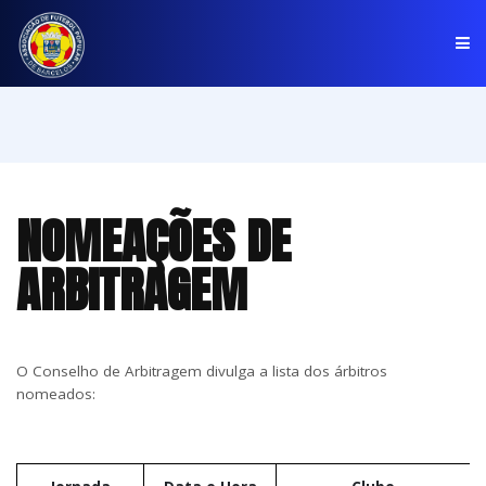
PÁGINA INICIAL
ASSOCIAÇÃO
NOMEAÇÕES DE
COMPETIÇÕES
ARBITRAGEM
NOTÍCIAS
COMUNICADOS
CLUBES
O Conselho de Arbitragem divulga a lista dos árbitros
nomeados: