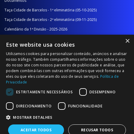
Documentos
Taça Cidade de Barcelos - 1ª eliminatória (05-10-2025)
Taça Cidade de Barcelos - 2ª eliminatória (09-11-2025)
Calendário da 1ª Divisão - 2025-2026
×
Calendário da 2ª Divisão - Série A - 2025-2026
Este website usa cookies
Calendário da 2ª Divisão - Série B - 2025-2026
Utilizamos cookies para personalizar conteúdo, anúncios e analisar
Calendário da Época
nosso tráfego. Também compartilhamos informações sobre o uso
do nosso site com nossos parceiros de publicidade e análise, que
podem combiná-las com outras informações que você forneceu a
NOTÍCIAS/COMUNICADOS
eles ou que eles coletaram do uso de seus serviços.
Política de
Privacidade
Notícias
ESTRITAMENTE NECESSÁRIOS
DESEMPENHO
Comunicados
DIRECIONAMENTO
FUNCIONALIDADE
MOSTRAR DETALHES
ACEITAR TODOS
RECUSAR TODOS
© 2026 Associação Futebol Popular Barcelos