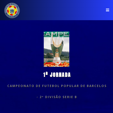
PÁGINA INICIAL
ASSOCIAÇÃO
COMPETIÇÕES
NOTÍCIAS
1ª JORNADA
COMUNICADOS
CAMPEONATO DE FUTEBOL POPULAR DE BARCELOS
CLUBES
- 2º DIVISÃO SERIE B