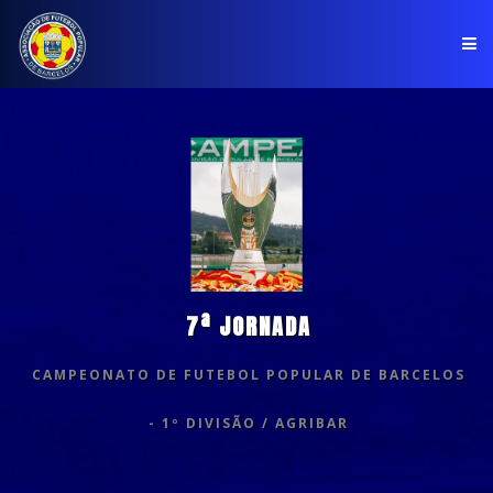
PÁGINA INICIAL
ASSOCIAÇÃO
COMPETIÇÕES
NOTÍCIAS
7ª JORNADA
COMUNICADOS
CAMPEONATO DE FUTEBOL POPULAR DE BARCELOS
CLUBES
- 1º DIVISÃO / AGRIBAR