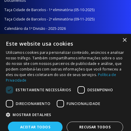
Documentos
Taça Cidade de Barcelos - 1ª eliminatória (05-10-2025)
Taça Cidade de Barcelos - 2ª eliminatória (09-11-2025)
Calendário da 1ª Divisão - 2025-2026
×
Calendário da 2ª Divisão - Série A - 2025-2026
Este website usa cookies
Calendário da 2ª Divisão - Série B - 2025-2026
Utilizamos cookies para personalizar conteúdo, anúncios e analisar
Calendário da Época
nosso tráfego. Também compartilhamos informações sobre o uso
do nosso site com nossos parceiros de publicidade e análise, que
podem combiná-las com outras informações que você forneceu a
NOTÍCIAS/COMUNICADOS
eles ou que eles coletaram do uso de seus serviços.
Política de
Privacidade
Notícias
ESTRITAMENTE NECESSÁRIOS
DESEMPENHO
Comunicados
DIRECIONAMENTO
FUNCIONALIDADE
MOSTRAR DETALHES
ACEITAR TODOS
RECUSAR TODOS
© 2026 Associação Futebol Popular Barcelos