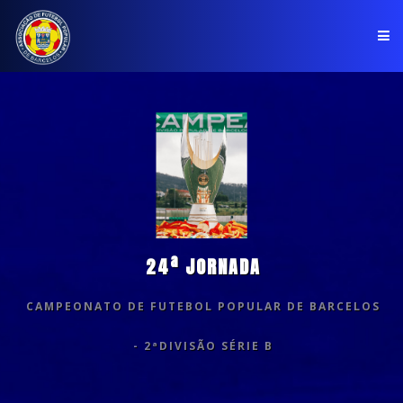
PÁGINA INICIAL
ASSOCIAÇÃO
COMPETIÇÕES
NOTÍCIAS
24ª JORNADA
COMUNICADOS
CAMPEONATO DE FUTEBOL POPULAR DE BARCELOS
CLUBES
- 2ªDIVISÃO SÉRIE B