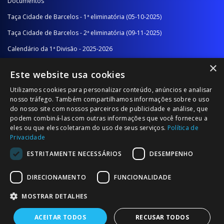
Documentos
Taça Cidade de Barcelos - 1ª eliminatória (05-10-2025)
Taça Cidade de Barcelos - 2ª eliminatória (09-11-2025)
Calendário da 1ª Divisão - 2025-2026
×
Calendário da 2ª Divisão - Série A - 2025-2026
Este website usa cookies
Calendário da 2ª Divisão - Série B - 2025-2026
Utilizamos cookies para personalizar conteúdo, anúncios e analisar
Calendário da Época
nosso tráfego. Também compartilhamos informações sobre o uso
do nosso site com nossos parceiros de publicidade e análise, que
podem combiná-las com outras informações que você forneceu a
NOTÍCIAS/COMUNICADOS
eles ou que eles coletaram do uso de seus serviços.
Política de
Privacidade
Notícias
ESTRITAMENTE NECESSÁRIOS
DESEMPENHO
Comunicados
DIRECIONAMENTO
FUNCIONALIDADE
MOSTRAR DETALHES
ACEITAR TODOS
RECUSAR TODOS
© 2026 Associação Futebol Popular Barcelos