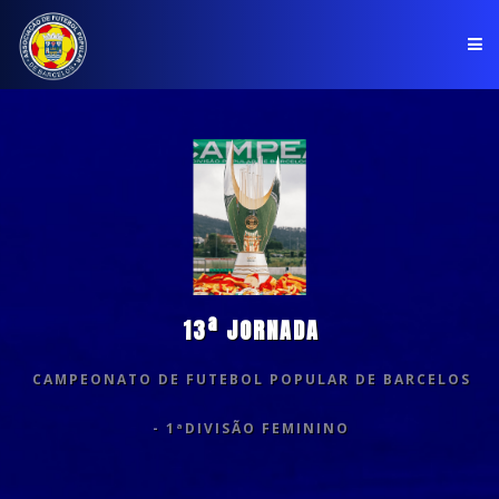
PÁGINA INICIAL
ASSOCIAÇÃO
COMPETIÇÕES
NOTÍCIAS
13ª JORNADA
COMUNICADOS
CAMPEONATO DE FUTEBOL POPULAR DE BARCELOS
CLUBES
- 1ªDIVISÃO FEMININO