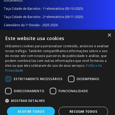
Documentos
Taça Cidade de Barcelos - 1ª eliminatória (05-10-2025)
Taça Cidade de Barcelos - 2ª eliminatória (09-11-2025)
Calendário da 1ª Divisão - 2025-2026
×
Calendário da 2ª Divisão - Série A - 2025-2026
Este website usa cookies
Calendário da 2ª Divisão - Série B - 2025-2026
Utilizamos cookies para personalizar conteúdo, anúncios e analisar
Calendário da Época
nosso tráfego. Também compartilhamos informações sobre o uso
do nosso site com nossos parceiros de publicidade e análise, que
podem combiná-las com outras informações que você forneceu a
NOTÍCIAS/COMUNICADOS
eles ou que eles coletaram do uso de seus serviços.
Política de
Privacidade
Notícias
ESTRITAMENTE NECESSÁRIOS
DESEMPENHO
Comunicados
DIRECIONAMENTO
FUNCIONALIDADE
MOSTRAR DETALHES
ACEITAR TODOS
RECUSAR TODOS
© 2026 Associação Futebol Popular Barcelos