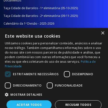
Documentos
Taça Cidade de Barcelos - 1ª eliminatória (05-10-2025)
Taça Cidade de Barcelos - 2ª eliminatória (09-11-2025)
Calendário da 1ª Divisão - 2025-2026
×
Calendário da 2ª Divisão - Série A - 2025-2026
Este website usa cookies
Calendário da 2ª Divisão - Série B - 2025-2026
Utilizamos cookies para personalizar conteúdo, anúncios e analisar
Calendário da Época
nosso tráfego. Também compartilhamos informações sobre o uso
do nosso site com nossos parceiros de publicidade e análise, que
podem combiná-las com outras informações que você forneceu a
NOTÍCIAS/COMUNICADOS
eles ou que eles coletaram do uso de seus serviços.
Política de
Privacidade
Notícias
ESTRITAMENTE NECESSÁRIOS
DESEMPENHO
Comunicados
DIRECIONAMENTO
FUNCIONALIDADE
MOSTRAR DETALHES
ACEITAR TODOS
RECUSAR TODOS
© 2026 Associação Futebol Popular Barcelos