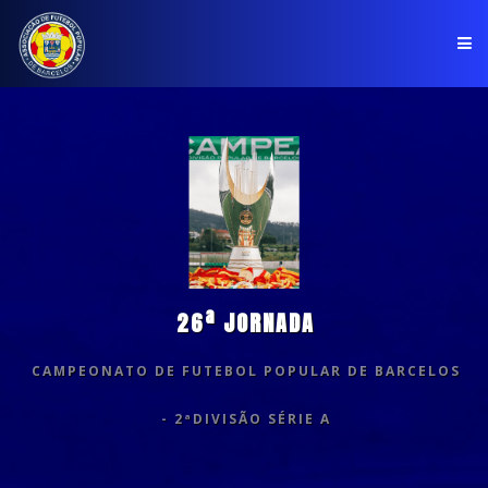
PÁGINA INICIAL
ASSOCIAÇÃO
COMPETIÇÕES
NOTÍCIAS
26ª JORNADA
COMUNICADOS
CAMPEONATO DE FUTEBOL POPULAR DE BARCELOS
CLUBES
- 2ªDIVISÃO SÉRIE A