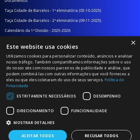
Documentos
Taça Cidade de Barcelos - 1ª eliminatória (05-10-2025)
Taça Cidade de Barcelos - 2ª eliminatória (09-11-2025)
Calendário da 1ª Divisão - 2025-2026
×
Calendário da 2ª Divisão - Série A - 2025-2026
Este website usa cookies
Calendário da 2ª Divisão - Série B - 2025-2026
Utilizamos cookies para personalizar conteúdo, anúncios e analisar
Calendário da Época
nosso tráfego. Também compartilhamos informações sobre o uso
do nosso site com nossos parceiros de publicidade e análise, que
podem combiná-las com outras informações que você forneceu a
NOTÍCIAS/COMUNICADOS
eles ou que eles coletaram do uso de seus serviços.
Política de
Privacidade
Notícias
ESTRITAMENTE NECESSÁRIOS
DESEMPENHO
Comunicados
DIRECIONAMENTO
FUNCIONALIDADE
MOSTRAR DETALHES
ACEITAR TODOS
RECUSAR TODOS
© 2026 Associação Futebol Popular Barcelos