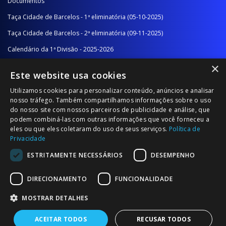
Documentos
Taça Cidade de Barcelos - 1ª eliminatória (05-10-2025)
Taça Cidade de Barcelos - 2ª eliminatória (09-11-2025)
Calendário da 1ª Divisão - 2025-2026
×
Calendário da 2ª Divisão - Série A - 2025-2026
Este website usa cookies
Calendário da 2ª Divisão - Série B - 2025-2026
Utilizamos cookies para personalizar conteúdo, anúncios e analisar
Calendário da Época
nosso tráfego. Também compartilhamos informações sobre o uso
do nosso site com nossos parceiros de publicidade e análise, que
podem combiná-las com outras informações que você forneceu a
NOTÍCIAS/COMUNICADOS
eles ou que eles coletaram do uso de seus serviços.
Política de
Privacidade
Notícias
ESTRITAMENTE NECESSÁRIOS
DESEMPENHO
Comunicados
DIRECIONAMENTO
FUNCIONALIDADE
MOSTRAR DETALHES
ACEITAR TODOS
RECUSAR TODOS
© 2026 Associação Futebol Popular Barcelos