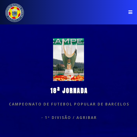
PÁGINA INICIAL
ASSOCIAÇÃO
COMPETIÇÕES
NOTÍCIAS
18ª JORNADA
COMUNICADOS
CAMPEONATO DE FUTEBOL POPULAR DE BARCELOS
CLUBES
- 1º DIVISÃO / AGRIBAR