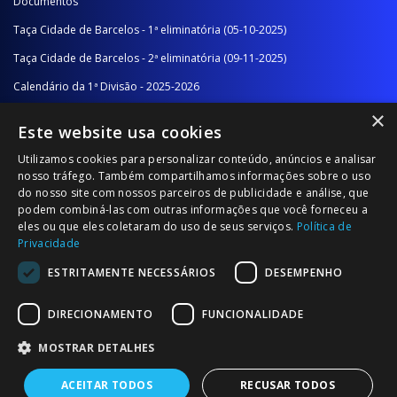
Documentos
Taça Cidade de Barcelos - 1ª eliminatória (05-10-2025)
Taça Cidade de Barcelos - 2ª eliminatória (09-11-2025)
Calendário da 1ª Divisão - 2025-2026
×
Calendário da 2ª Divisão - Série A - 2025-2026
Este website usa cookies
Calendário da 2ª Divisão - Série B - 2025-2026
Utilizamos cookies para personalizar conteúdo, anúncios e analisar
Calendário da Época
nosso tráfego. Também compartilhamos informações sobre o uso
do nosso site com nossos parceiros de publicidade e análise, que
podem combiná-las com outras informações que você forneceu a
NOTÍCIAS/COMUNICADOS
eles ou que eles coletaram do uso de seus serviços.
Política de
Privacidade
Notícias
ESTRITAMENTE NECESSÁRIOS
DESEMPENHO
Comunicados
DIRECIONAMENTO
FUNCIONALIDADE
MOSTRAR DETALHES
ACEITAR TODOS
RECUSAR TODOS
© 2026 Associação Futebol Popular Barcelos