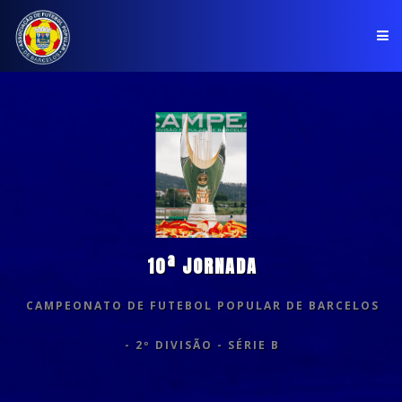
PÁGINA INICIAL
ASSOCIAÇÃO
COMPETIÇÕES
NOTÍCIAS
10ª JORNADA
COMUNICADOS
CAMPEONATO DE FUTEBOL POPULAR DE BARCELOS
CLUBES
- 2º DIVISÃO - SÉRIE B