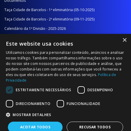
Documentos
Taça Cidade de Barcelos - 1ª eliminatória (05-10-2025)
Taça Cidade de Barcelos - 2ª eliminatória (09-11-2025)
Calendário da 1ª Divisão - 2025-2026
×
Calendário da 2ª Divisão - Série A - 2025-2026
Este website usa cookies
Calendário da 2ª Divisão - Série B - 2025-2026
Utilizamos cookies para personalizar conteúdo, anúncios e analisar
Calendário da Época
nosso tráfego. Também compartilhamos informações sobre o uso
do nosso site com nossos parceiros de publicidade e análise, que
podem combiná-las com outras informações que você forneceu a
NOTÍCIAS/COMUNICADOS
eles ou que eles coletaram do uso de seus serviços.
Política de
Privacidade
Notícias
ESTRITAMENTE NECESSÁRIOS
DESEMPENHO
Comunicados
DIRECIONAMENTO
FUNCIONALIDADE
MOSTRAR DETALHES
ACEITAR TODOS
RECUSAR TODOS
© 2026 Associação Futebol Popular Barcelos