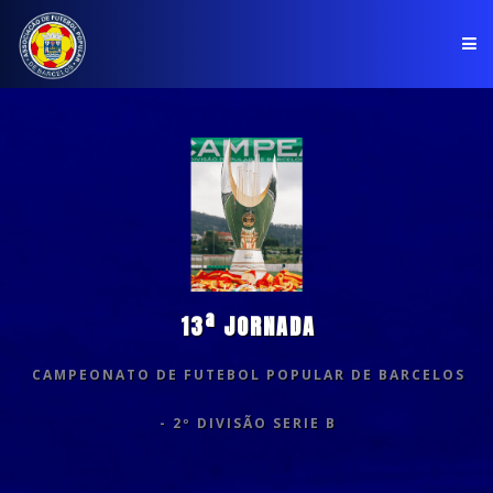
PÁGINA INICIAL
ASSOCIAÇÃO
COMPETIÇÕES
NOTÍCIAS
13ª JORNADA
COMUNICADOS
CAMPEONATO DE FUTEBOL POPULAR DE BARCELOS
CLUBES
- 2º DIVISÃO SERIE B