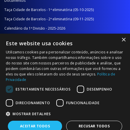
Documentos
Taça Cidade de Barcelos - 1ª eliminatória (05-10-2025)
Taça Cidade de Barcelos - 2ª eliminatória (09-11-2025)
Calendário da 1ª Divisão - 2025-2026
×
Calendário da 2ª Divisão - Série A - 2025-2026
Este website usa cookies
Calendário da 2ª Divisão - Série B - 2025-2026
Utilizamos cookies para personalizar conteúdo, anúncios e analisar
Calendário da Época
nosso tráfego. Também compartilhamos informações sobre o uso
do nosso site com nossos parceiros de publicidade e análise, que
podem combiná-las com outras informações que você forneceu a
NOTÍCIAS/COMUNICADOS
eles ou que eles coletaram do uso de seus serviços.
Política de
Privacidade
Notícias
ESTRITAMENTE NECESSÁRIOS
DESEMPENHO
Comunicados
DIRECIONAMENTO
FUNCIONALIDADE
MOSTRAR DETALHES
ACEITAR TODOS
RECUSAR TODOS
© 2026 Associação Futebol Popular Barcelos