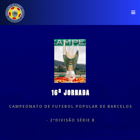
PÁGINA INICIAL
ASSOCIAÇÃO
COMPETIÇÕES
NOTÍCIAS
16ª JORNADA
COMUNICADOS
CAMPEONATO DE FUTEBOL POPULAR DE BARCELOS
CLUBES
- 2ªDIVISÃO SÉRIE B