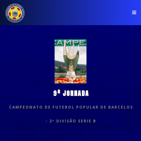
PÁGINA INICIAL
ASSOCIAÇÃO
COMPETIÇÕES
NOTÍCIAS
9ª JORNADA
COMUNICADOS
CAMPEONATO DE FUTEBOL POPULAR DE BARCELOS
CLUBES
- 2º DIVISÃO SERIE B