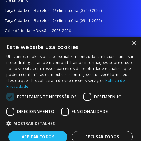
Documentos
Taça Cidade de Barcelos - 1ª eliminatória (05-10-2025)
Taça Cidade de Barcelos - 2ª eliminatória (09-11-2025)
Calendário da 1ª Divisão - 2025-2026
×
Calendário da 2ª Divisão - Série A - 2025-2026
Este website usa cookies
Calendário da 2ª Divisão - Série B - 2025-2026
Utilizamos cookies para personalizar conteúdo, anúncios e analisar
Calendário da Época
nosso tráfego. Também compartilhamos informações sobre o uso
do nosso site com nossos parceiros de publicidade e análise, que
podem combiná-las com outras informações que você forneceu a
NOTÍCIAS/COMUNICADOS
eles ou que eles coletaram do uso de seus serviços.
Política de
Privacidade
Notícias
ESTRITAMENTE NECESSÁRIOS
DESEMPENHO
Comunicados
DIRECIONAMENTO
FUNCIONALIDADE
MOSTRAR DETALHES
ACEITAR TODOS
RECUSAR TODOS
© 2026 Associação Futebol Popular Barcelos