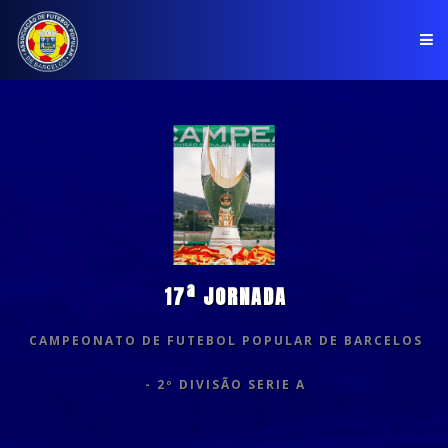
PÁGINA INICIAL
ASSOCIAÇÃO
COMPETIÇÕES
NOTÍCIAS
17ª JORNADA
COMUNICADOS
CAMPEONATO DE FUTEBOL POPULAR DE BARCELOS
CLUBES
- 2º DIVISÃO SERIE A