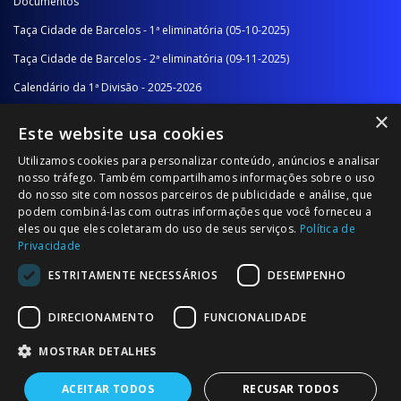
Documentos
Taça Cidade de Barcelos - 1ª eliminatória (05-10-2025)
Taça Cidade de Barcelos - 2ª eliminatória (09-11-2025)
Calendário da 1ª Divisão - 2025-2026
×
Calendário da 2ª Divisão - Série A - 2025-2026
Este website usa cookies
Calendário da 2ª Divisão - Série B - 2025-2026
Utilizamos cookies para personalizar conteúdo, anúncios e analisar
Calendário da Época
nosso tráfego. Também compartilhamos informações sobre o uso
do nosso site com nossos parceiros de publicidade e análise, que
podem combiná-las com outras informações que você forneceu a
NOTÍCIAS/COMUNICADOS
eles ou que eles coletaram do uso de seus serviços.
Política de
Privacidade
Notícias
ESTRITAMENTE NECESSÁRIOS
DESEMPENHO
Comunicados
DIRECIONAMENTO
FUNCIONALIDADE
MOSTRAR DETALHES
ACEITAR TODOS
RECUSAR TODOS
© 2026 Associação Futebol Popular Barcelos