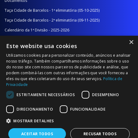
Documentos
Taça Cidade de Barcelos - 1ª eliminatória (05-10-2025)
Taça Cidade de Barcelos - 2ª eliminatória (09-11-2025)
Calendário da 1ª Divisão - 2025-2026
×
Calendário da 2ª Divisão - Série A - 2025-2026
Este website usa cookies
Calendário da 2ª Divisão - Série B - 2025-2026
Utilizamos cookies para personalizar conteúdo, anúncios e analisar
Calendário da Época
nosso tráfego. Também compartilhamos informações sobre o uso
do nosso site com nossos parceiros de publicidade e análise, que
podem combiná-las com outras informações que você forneceu a
NOTÍCIAS/COMUNICADOS
eles ou que eles coletaram do uso de seus serviços.
Política de
Privacidade
Notícias
ESTRITAMENTE NECESSÁRIOS
DESEMPENHO
Comunicados
DIRECIONAMENTO
FUNCIONALIDADE
MOSTRAR DETALHES
ACEITAR TODOS
RECUSAR TODOS
© 2026 Associação Futebol Popular Barcelos