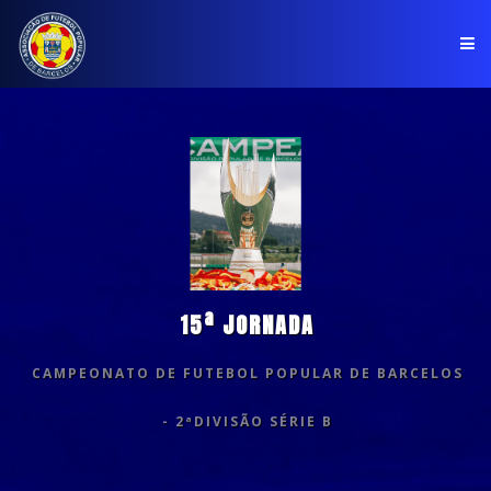
PÁGINA INICIAL
ASSOCIAÇÃO
COMPETIÇÕES
NOTÍCIAS
15ª JORNADA
COMUNICADOS
CAMPEONATO DE FUTEBOL POPULAR DE BARCELOS
CLUBES
- 2ªDIVISÃO SÉRIE B