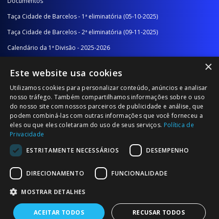
Documentos
Taça Cidade de Barcelos - 1ª eliminatória (05-10-2025)
Taça Cidade de Barcelos - 2ª eliminatória (09-11-2025)
Calendário da 1ª Divisão - 2025-2026
×
Calendário da 2ª Divisão - Série A - 2025-2026
Este website usa cookies
Calendário da 2ª Divisão - Série B - 2025-2026
Utilizamos cookies para personalizar conteúdo, anúncios e analisar
Calendário da Época
nosso tráfego. Também compartilhamos informações sobre o uso
do nosso site com nossos parceiros de publicidade e análise, que
podem combiná-las com outras informações que você forneceu a
NOTÍCIAS/COMUNICADOS
eles ou que eles coletaram do uso de seus serviços.
Política de
Privacidade
Notícias
ESTRITAMENTE NECESSÁRIOS
DESEMPENHO
Comunicados
DIRECIONAMENTO
FUNCIONALIDADE
MOSTRAR DETALHES
ACEITAR TODOS
RECUSAR TODOS
© 2026 Associação Futebol Popular Barcelos