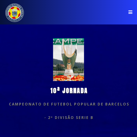
PÁGINA INICIAL
ASSOCIAÇÃO
COMPETIÇÕES
NOTÍCIAS
10ª JORNADA
COMUNICADOS
CAMPEONATO DE FUTEBOL POPULAR DE BARCELOS
CLUBES
- 2º DIVISÃO SERIE B