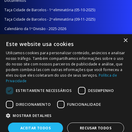
Documentos
Taça Cidade de Barcelos - 1ª eliminatória (05-10-2025)
Taça Cidade de Barcelos - 2ª eliminatória (09-11-2025)
Calendário da 1ª Divisão - 2025-2026
×
Calendário da 2ª Divisão - Série A - 2025-2026
Este website usa cookies
Calendário da 2ª Divisão - Série B - 2025-2026
Utilizamos cookies para personalizar conteúdo, anúncios e analisar
Calendário da Época
nosso tráfego. Também compartilhamos informações sobre o uso
do nosso site com nossos parceiros de publicidade e análise, que
podem combiná-las com outras informações que você forneceu a
NOTÍCIAS/COMUNICADOS
eles ou que eles coletaram do uso de seus serviços.
Política de
Privacidade
Notícias
ESTRITAMENTE NECESSÁRIOS
DESEMPENHO
Comunicados
DIRECIONAMENTO
FUNCIONALIDADE
MOSTRAR DETALHES
ACEITAR TODOS
RECUSAR TODOS
© 2026 Associação Futebol Popular Barcelos