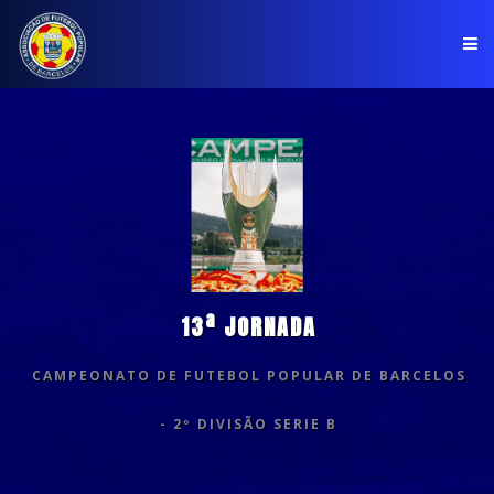
PÁGINA INICIAL
ASSOCIAÇÃO
COMPETIÇÕES
NOTÍCIAS
13ª JORNADA
COMUNICADOS
CAMPEONATO DE FUTEBOL POPULAR DE BARCELOS
CLUBES
- 2º DIVISÃO SERIE B