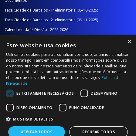
Documentos
Taça Cidade de Barcelos - 1ª eliminatória (05-10-2025)
Taça Cidade de Barcelos - 2ª eliminatória (09-11-2025)
Calendário da 1ª Divisão - 2025-2026
×
Calendário da 2ª Divisão - Série A - 2025-2026
Este website usa cookies
Calendário da 2ª Divisão - Série B - 2025-2026
Utilizamos cookies para personalizar conteúdo, anúncios e analisar
Calendário da Época
nosso tráfego. Também compartilhamos informações sobre o uso
do nosso site com nossos parceiros de publicidade e análise, que
podem combiná-las com outras informações que você forneceu a
NOTÍCIAS/COMUNICADOS
eles ou que eles coletaram do uso de seus serviços.
Política de
Privacidade
Notícias
ESTRITAMENTE NECESSÁRIOS
DESEMPENHO
Comunicados
DIRECIONAMENTO
FUNCIONALIDADE
MOSTRAR DETALHES
ACEITAR TODOS
RECUSAR TODOS
© 2026 Associação Futebol Popular Barcelos