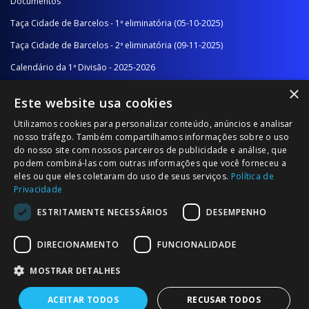
Documentos
Taça Cidade de Barcelos - 1ª eliminatória (05-10-2025)
Taça Cidade de Barcelos - 2ª eliminatória (09-11-2025)
Calendário da 1ª Divisão - 2025-2026
×
Calendário da 2ª Divisão - Série A - 2025-2026
Este website usa cookies
Calendário da 2ª Divisão - Série B - 2025-2026
Utilizamos cookies para personalizar conteúdo, anúncios e analisar
Calendário da Época
nosso tráfego. Também compartilhamos informações sobre o uso
do nosso site com nossos parceiros de publicidade e análise, que
podem combiná-las com outras informações que você forneceu a
NOTÍCIAS/COMUNICADOS
eles ou que eles coletaram do uso de seus serviços.
Política de
Privacidade
Notícias
ESTRITAMENTE NECESSÁRIOS
DESEMPENHO
Comunicados
DIRECIONAMENTO
FUNCIONALIDADE
MOSTRAR DETALHES
ACEITAR TODOS
RECUSAR TODOS
© 2026 Associação Futebol Popular Barcelos