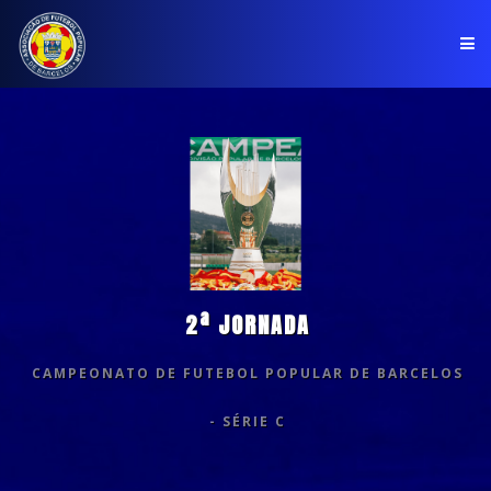
PÁGINA INICIAL
ASSOCIAÇÃO
COMPETIÇÕES
NOTÍCIAS
2ª JORNADA
COMUNICADOS
CAMPEONATO DE FUTEBOL POPULAR DE BARCELOS
CLUBES
- SÉRIE C