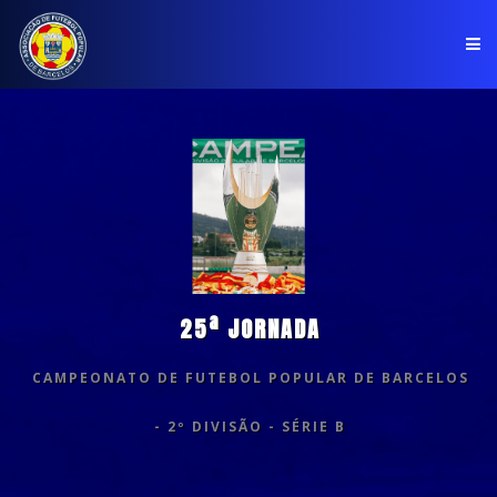
PÁGINA INICIAL
ASSOCIAÇÃO
COMPETIÇÕES
NOTÍCIAS
25ª JORNADA
COMUNICADOS
CAMPEONATO DE FUTEBOL POPULAR DE BARCELOS
CLUBES
- 2º DIVISÃO - SÉRIE B