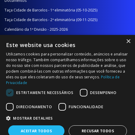
Documentos
Taça Cidade de Barcelos - 1ª eliminatória (05-10-2025)
Taça Cidade de Barcelos - 2ª eliminatória (09-11-2025)
Calendário da 1ª Divisão - 2025-2026
×
Calendário da 2ª Divisão - Série A - 2025-2026
Este website usa cookies
Calendário da 2ª Divisão - Série B - 2025-2026
Utilizamos cookies para personalizar conteúdo, anúncios e analisar
Calendário da Época
nosso tráfego. Também compartilhamos informações sobre o uso
do nosso site com nossos parceiros de publicidade e análise, que
podem combiná-las com outras informações que você forneceu a
NOTÍCIAS/COMUNICADOS
eles ou que eles coletaram do uso de seus serviços.
Política de
Privacidade
Notícias
ESTRITAMENTE NECESSÁRIOS
DESEMPENHO
Comunicados
DIRECIONAMENTO
FUNCIONALIDADE
MOSTRAR DETALHES
ACEITAR TODOS
RECUSAR TODOS
© 2026 Associação Futebol Popular Barcelos