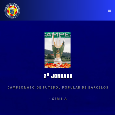
PÁGINA INICIAL
ASSOCIAÇÃO
COMPETIÇÕES
NOTÍCIAS
2ª JORNADA
COMUNICADOS
CAMPEONATO DE FUTEBOL POPULAR DE BARCELOS
CLUBES
- SERIE A