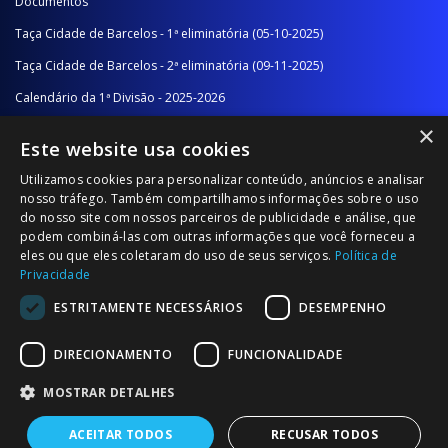
Documentos
Taça Cidade de Barcelos - 1ª eliminatória (05-10-2025)
Taça Cidade de Barcelos - 2ª eliminatória (09-11-2025)
Calendário da 1ª Divisão - 2025-2026
×
Calendário da 2ª Divisão - Série A - 2025-2026
Este website usa cookies
Calendário da 2ª Divisão - Série B - 2025-2026
Utilizamos cookies para personalizar conteúdo, anúncios e analisar
Calendário da Época
nosso tráfego. Também compartilhamos informações sobre o uso
do nosso site com nossos parceiros de publicidade e análise, que
podem combiná-las com outras informações que você forneceu a
NOTÍCIAS/COMUNICADOS
eles ou que eles coletaram do uso de seus serviços.
Política de
Privacidade
Notícias
ESTRITAMENTE NECESSÁRIOS
DESEMPENHO
Comunicados
DIRECIONAMENTO
FUNCIONALIDADE
MOSTRAR DETALHES
ACEITAR TODOS
RECUSAR TODOS
© 2026 Associação Futebol Popular Barcelos