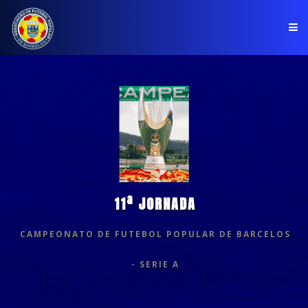
PÁGINA INICIAL
ASSOCIAÇÃO
COMPETIÇÕES
NOTÍCIAS
11ª JORNADA
COMUNICADOS
CAMPEONATO DE FUTEBOL POPULAR DE BARCELOS
CLUBES
- SERIE A