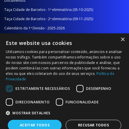
Documentos
Taça Cidade de Barcelos - 1ª eliminatória (05-10-2025)
Taça Cidade de Barcelos - 2ª eliminatória (09-11-2025)
Calendário da 1ª Divisão - 2025-2026
×
Calendário da 2ª Divisão - Série A - 2025-2026
Este website usa cookies
Calendário da 2ª Divisão - Série B - 2025-2026
Utilizamos cookies para personalizar conteúdo, anúncios e analisar
Calendário da Época
nosso tráfego. Também compartilhamos informações sobre o uso
do nosso site com nossos parceiros de publicidade e análise, que
podem combiná-las com outras informações que você forneceu a
NOTÍCIAS/COMUNICADOS
eles ou que eles coletaram do uso de seus serviços.
Política de
Privacidade
Notícias
ESTRITAMENTE NECESSÁRIOS
DESEMPENHO
Comunicados
DIRECIONAMENTO
FUNCIONALIDADE
MOSTRAR DETALHES
ACEITAR TODOS
RECUSAR TODOS
© 2026 Associação Futebol Popular Barcelos