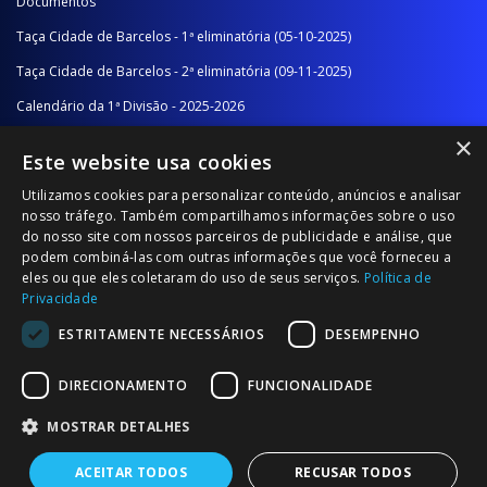
Documentos
Taça Cidade de Barcelos - 1ª eliminatória (05-10-2025)
Taça Cidade de Barcelos - 2ª eliminatória (09-11-2025)
Calendário da 1ª Divisão - 2025-2026
×
Calendário da 2ª Divisão - Série A - 2025-2026
Este website usa cookies
Calendário da 2ª Divisão - Série B - 2025-2026
Utilizamos cookies para personalizar conteúdo, anúncios e analisar
Calendário da Época
nosso tráfego. Também compartilhamos informações sobre o uso
do nosso site com nossos parceiros de publicidade e análise, que
podem combiná-las com outras informações que você forneceu a
NOTÍCIAS/COMUNICADOS
eles ou que eles coletaram do uso de seus serviços.
Política de
Privacidade
Notícias
ESTRITAMENTE NECESSÁRIOS
DESEMPENHO
Comunicados
DIRECIONAMENTO
FUNCIONALIDADE
MOSTRAR DETALHES
ACEITAR TODOS
RECUSAR TODOS
© 2026 Associação Futebol Popular Barcelos