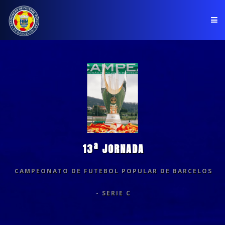
PÁGINA INICIAL
ASSOCIAÇÃO
COMPETIÇÕES
NOTÍCIAS
13ª JORNADA
COMUNICADOS
CAMPEONATO DE FUTEBOL POPULAR DE BARCELOS
CLUBES
- SERIE C