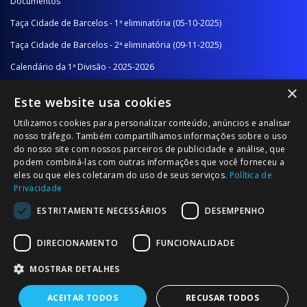
Documentos
Taça Cidade de Barcelos - 1ª eliminatória (05-10-2025)
Taça Cidade de Barcelos - 2ª eliminatória (09-11-2025)
Calendário da 1ª Divisão - 2025-2026
×
Calendário da 2ª Divisão - Série A - 2025-2026
Este website usa cookies
Calendário da 2ª Divisão - Série B - 2025-2026
Utilizamos cookies para personalizar conteúdo, anúncios e analisar
Calendário da Época
nosso tráfego. Também compartilhamos informações sobre o uso
do nosso site com nossos parceiros de publicidade e análise, que
podem combiná-las com outras informações que você forneceu a
NOTÍCIAS/COMUNICADOS
eles ou que eles coletaram do uso de seus serviços.
Política de
Privacidade
Notícias
ESTRITAMENTE NECESSÁRIOS
DESEMPENHO
Comunicados
DIRECIONAMENTO
FUNCIONALIDADE
MOSTRAR DETALHES
ACEITAR TODOS
RECUSAR TODOS
© 2026 Associação Futebol Popular Barcelos