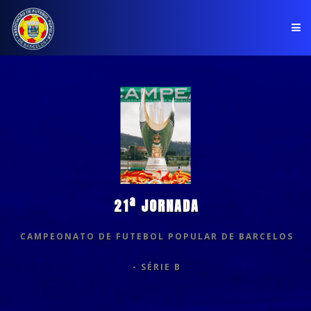
PÁGINA INICIAL
ASSOCIAÇÃO
COMPETIÇÕES
NOTÍCIAS
21ª JORNADA
COMUNICADOS
CAMPEONATO DE FUTEBOL POPULAR DE BARCELOS
CLUBES
- SÉRIE B