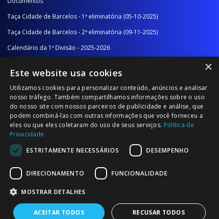
Documentos
Taça Cidade de Barcelos - 1ª eliminatória (05-10-2025)
Taça Cidade de Barcelos - 2ª eliminatória (09-11-2025)
Calendário da 1ª Divisão - 2025-2026
×
Calendário da 2ª Divisão - Série A - 2025-2026
Este website usa cookies
Calendário da 2ª Divisão - Série B - 2025-2026
Utilizamos cookies para personalizar conteúdo, anúncios e analisar
Calendário da Época
nosso tráfego. Também compartilhamos informações sobre o uso
do nosso site com nossos parceiros de publicidade e análise, que
podem combiná-las com outras informações que você forneceu a
NOTÍCIAS/COMUNICADOS
eles ou que eles coletaram do uso de seus serviços.
Política de
Privacidade
Notícias
ESTRITAMENTE NECESSÁRIOS
DESEMPENHO
Comunicados
DIRECIONAMENTO
FUNCIONALIDADE
MOSTRAR DETALHES
ACEITAR TODOS
RECUSAR TODOS
© 2026 Associação Futebol Popular Barcelos