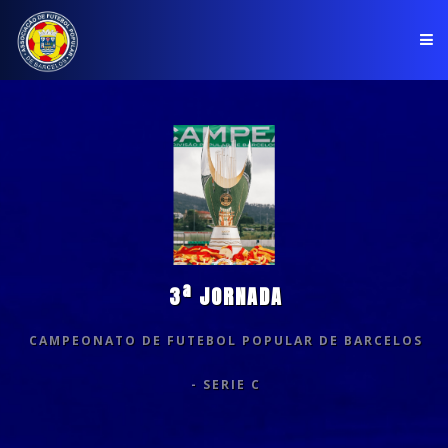
PÁGINA INICIAL
ASSOCIAÇÃO
COMPETIÇÕES
NOTÍCIAS
3ª JORNADA
COMUNICADOS
CAMPEONATO DE FUTEBOL POPULAR DE BARCELOS
CLUBES
- SERIE C