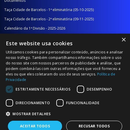
Documentos
Taça Cidade de Barcelos - 1ª eliminatória (05-10-2025)
Taça Cidade de Barcelos - 2ª eliminatória (09-11-2025)
Calendário da 1ª Divisão - 2025-2026
×
Calendário da 2ª Divisão - Série A - 2025-2026
Este website usa cookies
Calendário da 2ª Divisão - Série B - 2025-2026
Utilizamos cookies para personalizar conteúdo, anúncios e analisar
Calendário da Época
nosso tráfego. Também compartilhamos informações sobre o uso
do nosso site com nossos parceiros de publicidade e análise, que
podem combiná-las com outras informações que você forneceu a
NOTÍCIAS/COMUNICADOS
eles ou que eles coletaram do uso de seus serviços.
Política de
Privacidade
Notícias
ESTRITAMENTE NECESSÁRIOS
DESEMPENHO
Comunicados
DIRECIONAMENTO
FUNCIONALIDADE
MOSTRAR DETALHES
ACEITAR TODOS
RECUSAR TODOS
© 2026 Associação Futebol Popular Barcelos