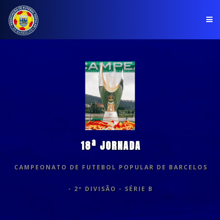
PÁGINA INICIAL
ASSOCIAÇÃO
COMPETIÇÕES
NOTÍCIAS
18ª JORNADA
COMUNICADOS
CAMPEONATO DE FUTEBOL POPULAR DE BARCELOS
CLUBES
- 2º DIVISÃO - SÉRIE B