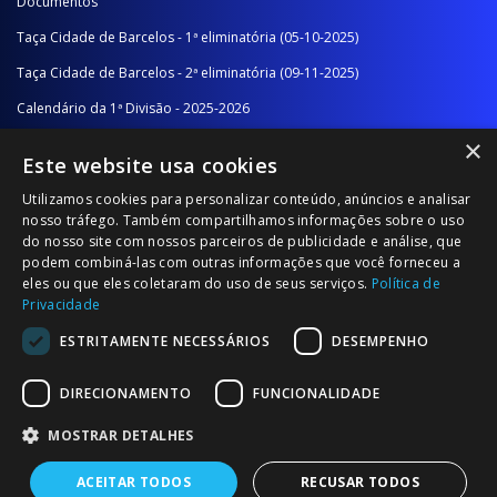
Documentos
Taça Cidade de Barcelos - 1ª eliminatória (05-10-2025)
Taça Cidade de Barcelos - 2ª eliminatória (09-11-2025)
Calendário da 1ª Divisão - 2025-2026
×
Calendário da 2ª Divisão - Série A - 2025-2026
Este website usa cookies
Calendário da 2ª Divisão - Série B - 2025-2026
Utilizamos cookies para personalizar conteúdo, anúncios e analisar
Calendário da Época
nosso tráfego. Também compartilhamos informações sobre o uso
do nosso site com nossos parceiros de publicidade e análise, que
podem combiná-las com outras informações que você forneceu a
NOTÍCIAS/COMUNICADOS
eles ou que eles coletaram do uso de seus serviços.
Política de
Privacidade
Notícias
ESTRITAMENTE NECESSÁRIOS
DESEMPENHO
Comunicados
DIRECIONAMENTO
FUNCIONALIDADE
MOSTRAR DETALHES
ACEITAR TODOS
RECUSAR TODOS
© 2026 Associação Futebol Popular Barcelos