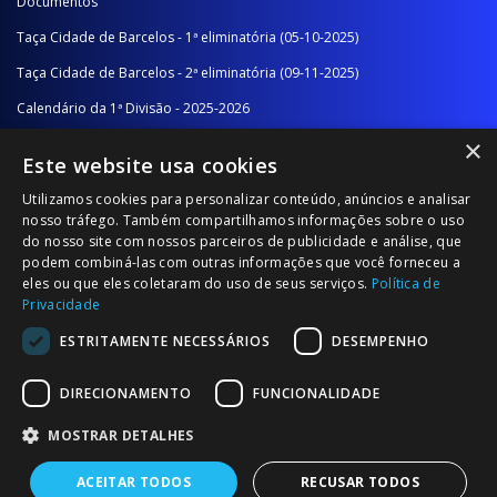
Documentos
Taça Cidade de Barcelos - 1ª eliminatória (05-10-2025)
Taça Cidade de Barcelos - 2ª eliminatória (09-11-2025)
Calendário da 1ª Divisão - 2025-2026
×
Calendário da 2ª Divisão - Série A - 2025-2026
Este website usa cookies
Calendário da 2ª Divisão - Série B - 2025-2026
Utilizamos cookies para personalizar conteúdo, anúncios e analisar
Calendário da Época
nosso tráfego. Também compartilhamos informações sobre o uso
do nosso site com nossos parceiros de publicidade e análise, que
podem combiná-las com outras informações que você forneceu a
NOTÍCIAS/COMUNICADOS
eles ou que eles coletaram do uso de seus serviços.
Política de
Privacidade
Notícias
ESTRITAMENTE NECESSÁRIOS
DESEMPENHO
Comunicados
DIRECIONAMENTO
FUNCIONALIDADE
MOSTRAR DETALHES
ACEITAR TODOS
RECUSAR TODOS
© 2026 Associação Futebol Popular Barcelos