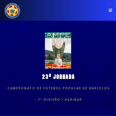
PÁGINA INICIAL
ASSOCIAÇÃO
COMPETIÇÕES
NOTÍCIAS
23ª JORNADA
COMUNICADOS
CAMPEONATO DE FUTEBOL POPULAR DE BARCELOS
CLUBES
- 1º DIVISÃO / AGRIBAR