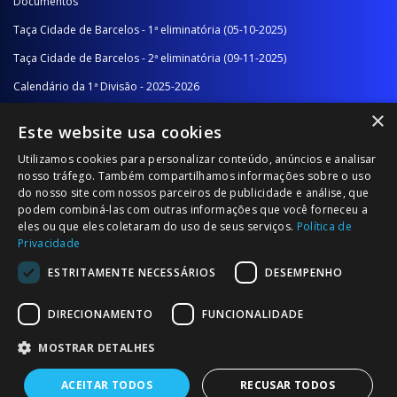
Documentos
Taça Cidade de Barcelos - 1ª eliminatória (05-10-2025)
Taça Cidade de Barcelos - 2ª eliminatória (09-11-2025)
Calendário da 1ª Divisão - 2025-2026
×
Calendário da 2ª Divisão - Série A - 2025-2026
Este website usa cookies
Calendário da 2ª Divisão - Série B - 2025-2026
Utilizamos cookies para personalizar conteúdo, anúncios e analisar
Calendário da Época
nosso tráfego. Também compartilhamos informações sobre o uso
do nosso site com nossos parceiros de publicidade e análise, que
podem combiná-las com outras informações que você forneceu a
NOTÍCIAS/COMUNICADOS
eles ou que eles coletaram do uso de seus serviços.
Política de
Privacidade
Notícias
ESTRITAMENTE NECESSÁRIOS
DESEMPENHO
Comunicados
DIRECIONAMENTO
FUNCIONALIDADE
MOSTRAR DETALHES
ACEITAR TODOS
RECUSAR TODOS
© 2026 Associação Futebol Popular Barcelos