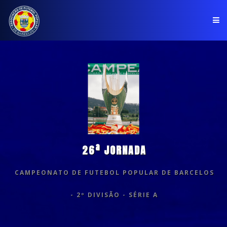
PÁGINA INICIAL
ASSOCIAÇÃO
COMPETIÇÕES
NOTÍCIAS
26ª JORNADA
COMUNICADOS
CAMPEONATO DE FUTEBOL POPULAR DE BARCELOS
CLUBES
- 2º DIVISÃO - SÉRIE A