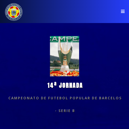
PÁGINA INICIAL
ASSOCIAÇÃO
COMPETIÇÕES
NOTÍCIAS
14ª JORNADA
COMUNICADOS
CAMPEONATO DE FUTEBOL POPULAR DE BARCELOS
CLUBES
- SERIE B