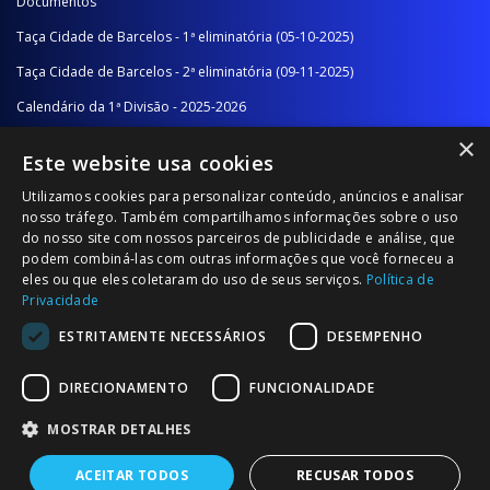
Documentos
Taça Cidade de Barcelos - 1ª eliminatória (05-10-2025)
Taça Cidade de Barcelos - 2ª eliminatória (09-11-2025)
Calendário da 1ª Divisão - 2025-2026
×
Calendário da 2ª Divisão - Série A - 2025-2026
Este website usa cookies
Calendário da 2ª Divisão - Série B - 2025-2026
Utilizamos cookies para personalizar conteúdo, anúncios e analisar
Calendário da Época
nosso tráfego. Também compartilhamos informações sobre o uso
do nosso site com nossos parceiros de publicidade e análise, que
podem combiná-las com outras informações que você forneceu a
NOTÍCIAS/COMUNICADOS
eles ou que eles coletaram do uso de seus serviços.
Política de
Privacidade
Notícias
ESTRITAMENTE NECESSÁRIOS
DESEMPENHO
Comunicados
DIRECIONAMENTO
FUNCIONALIDADE
MOSTRAR DETALHES
ACEITAR TODOS
RECUSAR TODOS
© 2026 Associação Futebol Popular Barcelos