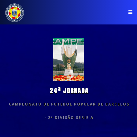
PÁGINA INICIAL
ASSOCIAÇÃO
COMPETIÇÕES
NOTÍCIAS
24ª JORNADA
COMUNICADOS
CAMPEONATO DE FUTEBOL POPULAR DE BARCELOS
CLUBES
- 2º DIVISÃO SERIE A