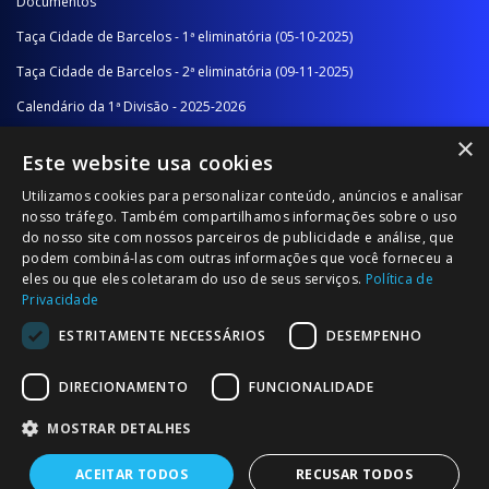
Documentos
Taça Cidade de Barcelos - 1ª eliminatória (05-10-2025)
Taça Cidade de Barcelos - 2ª eliminatória (09-11-2025)
Calendário da 1ª Divisão - 2025-2026
×
Calendário da 2ª Divisão - Série A - 2025-2026
Este website usa cookies
Calendário da 2ª Divisão - Série B - 2025-2026
Utilizamos cookies para personalizar conteúdo, anúncios e analisar
Calendário da Época
nosso tráfego. Também compartilhamos informações sobre o uso
do nosso site com nossos parceiros de publicidade e análise, que
podem combiná-las com outras informações que você forneceu a
NOTÍCIAS/COMUNICADOS
eles ou que eles coletaram do uso de seus serviços.
Política de
Privacidade
Notícias
ESTRITAMENTE NECESSÁRIOS
DESEMPENHO
Comunicados
DIRECIONAMENTO
FUNCIONALIDADE
MOSTRAR DETALHES
ACEITAR TODOS
RECUSAR TODOS
© 2026 Associação Futebol Popular Barcelos