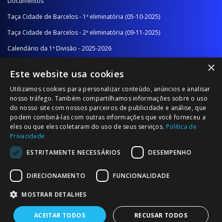
Documentos
Taça Cidade de Barcelos - 1ª eliminatória (05-10-2025)
Taça Cidade de Barcelos - 2ª eliminatória (09-11-2025)
Calendário da 1ª Divisão - 2025-2026
×
Calendário da 2ª Divisão - Série A - 2025-2026
Este website usa cookies
Calendário da 2ª Divisão - Série B - 2025-2026
Utilizamos cookies para personalizar conteúdo, anúncios e analisar
Calendário da Época
nosso tráfego. Também compartilhamos informações sobre o uso
do nosso site com nossos parceiros de publicidade e análise, que
podem combiná-las com outras informações que você forneceu a
NOTÍCIAS/COMUNICADOS
eles ou que eles coletaram do uso de seus serviços.
Política de
Privacidade
Notícias
ESTRITAMENTE NECESSÁRIOS
DESEMPENHO
Comunicados
DIRECIONAMENTO
FUNCIONALIDADE
MOSTRAR DETALHES
ACEITAR TODOS
RECUSAR TODOS
© 2026 Associação Futebol Popular Barcelos