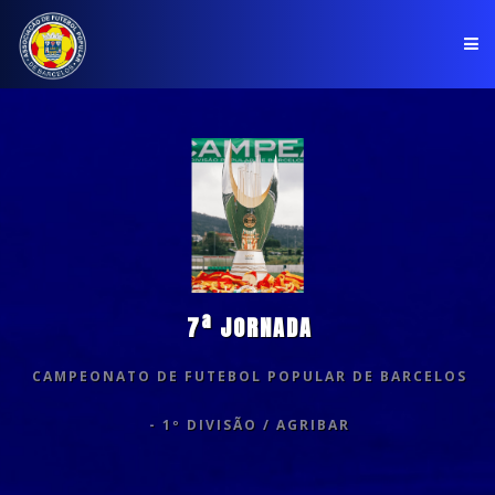
PÁGINA INICIAL
ASSOCIAÇÃO
COMPETIÇÕES
NOTÍCIAS
7ª JORNADA
COMUNICADOS
CAMPEONATO DE FUTEBOL POPULAR DE BARCELOS
CLUBES
- 1º DIVISÃO / AGRIBAR