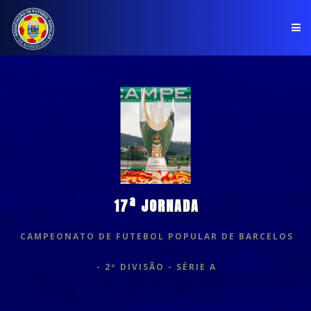
PÁGINA INICIAL
ASSOCIAÇÃO
COMPETIÇÕES
NOTÍCIAS
17ª JORNADA
COMUNICADOS
CAMPEONATO DE FUTEBOL POPULAR DE BARCELOS
CLUBES
- 2º DIVISÃO - SÉRIE A