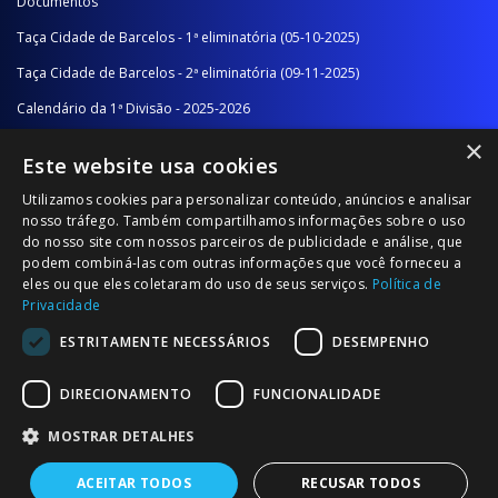
Documentos
Taça Cidade de Barcelos - 1ª eliminatória (05-10-2025)
Taça Cidade de Barcelos - 2ª eliminatória (09-11-2025)
Calendário da 1ª Divisão - 2025-2026
×
Calendário da 2ª Divisão - Série A - 2025-2026
Este website usa cookies
Calendário da 2ª Divisão - Série B - 2025-2026
Utilizamos cookies para personalizar conteúdo, anúncios e analisar
Calendário da Época
nosso tráfego. Também compartilhamos informações sobre o uso
do nosso site com nossos parceiros de publicidade e análise, que
podem combiná-las com outras informações que você forneceu a
NOTÍCIAS/COMUNICADOS
eles ou que eles coletaram do uso de seus serviços.
Política de
Privacidade
Notícias
ESTRITAMENTE NECESSÁRIOS
DESEMPENHO
Comunicados
DIRECIONAMENTO
FUNCIONALIDADE
MOSTRAR DETALHES
ACEITAR TODOS
RECUSAR TODOS
© 2026 Associação Futebol Popular Barcelos