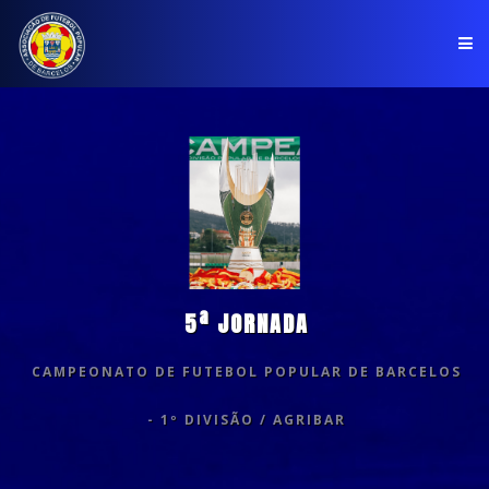
PÁGINA INICIAL
ASSOCIAÇÃO
COMPETIÇÕES
NOTÍCIAS
5ª JORNADA
COMUNICADOS
CAMPEONATO DE FUTEBOL POPULAR DE BARCELOS
CLUBES
- 1º DIVISÃO / AGRIBAR