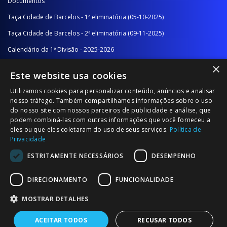
Documentos
Taça Cidade de Barcelos - 1ª eliminatória (05-10-2025)
Taça Cidade de Barcelos - 2ª eliminatória (09-11-2025)
Calendário da 1ª Divisão - 2025-2026
×
Calendário da 2ª Divisão - Série A - 2025-2026
Este website usa cookies
Calendário da 2ª Divisão - Série B - 2025-2026
Utilizamos cookies para personalizar conteúdo, anúncios e analisar
Calendário da Época
nosso tráfego. Também compartilhamos informações sobre o uso
do nosso site com nossos parceiros de publicidade e análise, que
podem combiná-las com outras informações que você forneceu a
NOTÍCIAS/COMUNICADOS
eles ou que eles coletaram do uso de seus serviços.
Política de
Privacidade
Notícias
ESTRITAMENTE NECESSÁRIOS
DESEMPENHO
Comunicados
DIRECIONAMENTO
FUNCIONALIDADE
MOSTRAR DETALHES
ACEITAR TODOS
RECUSAR TODOS
© 2026 Associação Futebol Popular Barcelos