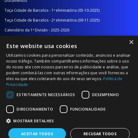
Documentos
Taça Cidade de Barcelos - 1ª eliminatória (05-10-2025)
Taça Cidade de Barcelos - 2ª eliminatória (09-11-2025)
Calendário da 1ª Divisão - 2025-2026
×
Calendário da 2ª Divisão - Série A - 2025-2026
Este website usa cookies
Calendário da 2ª Divisão - Série B - 2025-2026
Utilizamos cookies para personalizar conteúdo, anúncios e analisar
Calendário da Época
nosso tráfego. Também compartilhamos informações sobre o uso
do nosso site com nossos parceiros de publicidade e análise, que
podem combiná-las com outras informações que você forneceu a
NOTÍCIAS/COMUNICADOS
eles ou que eles coletaram do uso de seus serviços.
Política de
Privacidade
Notícias
ESTRITAMENTE NECESSÁRIOS
DESEMPENHO
Comunicados
DIRECIONAMENTO
FUNCIONALIDADE
MOSTRAR DETALHES
ACEITAR TODOS
RECUSAR TODOS
© 2026 Associação Futebol Popular Barcelos