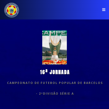
PÁGINA INICIAL
ASSOCIAÇÃO
COMPETIÇÕES
NOTÍCIAS
16ª JORNADA
COMUNICADOS
CAMPEONATO DE FUTEBOL POPULAR DE BARCELOS
CLUBES
- 2ªDIVISÃO SÉRIE A