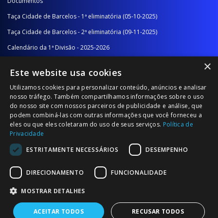
Documentos
Taça Cidade de Barcelos - 1ª eliminatória (05-10-2025)
Taça Cidade de Barcelos - 2ª eliminatória (09-11-2025)
Calendário da 1ª Divisão - 2025-2026
×
Calendário da 2ª Divisão - Série A - 2025-2026
Este website usa cookies
Calendário da 2ª Divisão - Série B - 2025-2026
Utilizamos cookies para personalizar conteúdo, anúncios e analisar
Calendário da Época
nosso tráfego. Também compartilhamos informações sobre o uso
do nosso site com nossos parceiros de publicidade e análise, que
podem combiná-las com outras informações que você forneceu a
NOTÍCIAS/COMUNICADOS
eles ou que eles coletaram do uso de seus serviços.
Política de
Privacidade
Notícias
ESTRITAMENTE NECESSÁRIOS
DESEMPENHO
Comunicados
DIRECIONAMENTO
FUNCIONALIDADE
MOSTRAR DETALHES
ACEITAR TODOS
RECUSAR TODOS
© 2026 Associação Futebol Popular Barcelos