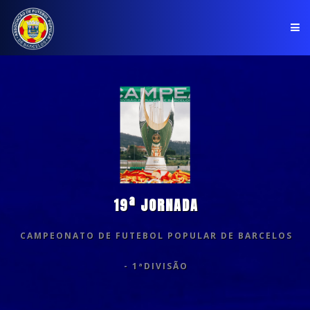
PÁGINA INICIAL
ASSOCIAÇÃO
COMPETIÇÕES
NOTÍCIAS
19ª JORNADA
COMUNICADOS
CAMPEONATO DE FUTEBOL POPULAR DE BARCELOS
CLUBES
- 1ªDIVISÃO