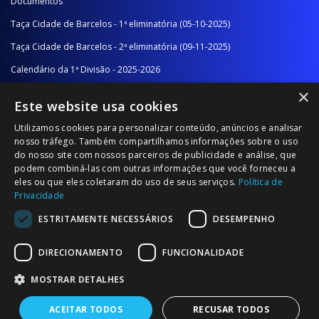
Documentos
Taça Cidade de Barcelos - 1ª eliminatória (05-10-2025)
Taça Cidade de Barcelos - 2ª eliminatória (09-11-2025)
Calendário da 1ª Divisão - 2025-2026
×
Calendário da 2ª Divisão - Série A - 2025-2026
Este website usa cookies
Calendário da 2ª Divisão - Série B - 2025-2026
Utilizamos cookies para personalizar conteúdo, anúncios e analisar
Calendário da Época
nosso tráfego. Também compartilhamos informações sobre o uso
do nosso site com nossos parceiros de publicidade e análise, que
podem combiná-las com outras informações que você forneceu a
NOTÍCIAS/COMUNICADOS
eles ou que eles coletaram do uso de seus serviços.
Política de
Privacidade
Notícias
ESTRITAMENTE NECESSÁRIOS
DESEMPENHO
Comunicados
DIRECIONAMENTO
FUNCIONALIDADE
MOSTRAR DETALHES
ACEITAR TODOS
RECUSAR TODOS
© 2026 Associação Futebol Popular Barcelos