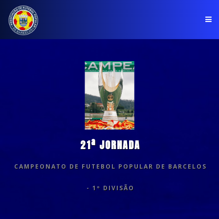
PÁGINA INICIAL
ASSOCIAÇÃO
COMPETIÇÕES
NOTÍCIAS
21ª JORNADA
COMUNICADOS
CAMPEONATO DE FUTEBOL POPULAR DE BARCELOS
CLUBES
- 1º DIVISÃO