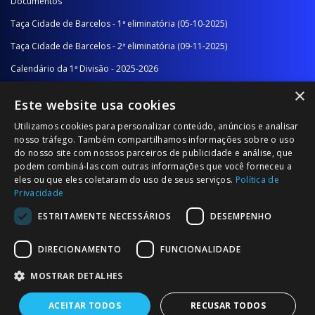
Documentos
Taça Cidade de Barcelos - 1ª eliminatória (05-10-2025)
Taça Cidade de Barcelos - 2ª eliminatória (09-11-2025)
Calendário da 1ª Divisão - 2025-2026
×
Calendário da 2ª Divisão - Série A - 2025-2026
Este website usa cookies
Calendário da 2ª Divisão - Série B - 2025-2026
Utilizamos cookies para personalizar conteúdo, anúncios e analisar
Calendário da Época
nosso tráfego. Também compartilhamos informações sobre o uso
do nosso site com nossos parceiros de publicidade e análise, que
podem combiná-las com outras informações que você forneceu a
NOTÍCIAS/COMUNICADOS
eles ou que eles coletaram do uso de seus serviços.
Política de
Privacidade
Notícias
ESTRITAMENTE NECESSÁRIOS
DESEMPENHO
Comunicados
DIRECIONAMENTO
FUNCIONALIDADE
MOSTRAR DETALHES
ACEITAR TODOS
RECUSAR TODOS
© 2026 Associação Futebol Popular Barcelos