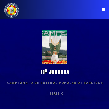
PÁGINA INICIAL
ASSOCIAÇÃO
COMPETIÇÕES
NOTÍCIAS
11ª JORNADA
COMUNICADOS
CAMPEONATO DE FUTEBOL POPULAR DE BARCELOS
CLUBES
- SÉRIE C