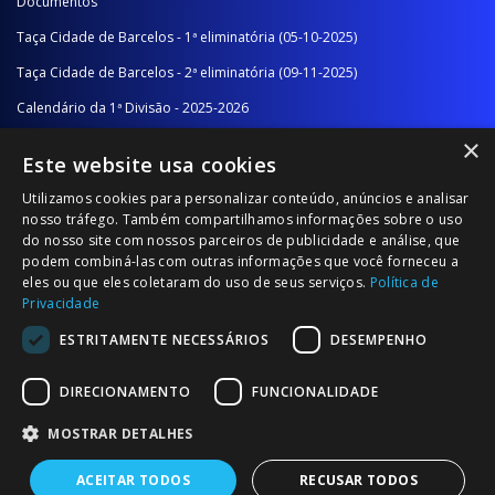
Documentos
Taça Cidade de Barcelos - 1ª eliminatória (05-10-2025)
Taça Cidade de Barcelos - 2ª eliminatória (09-11-2025)
Calendário da 1ª Divisão - 2025-2026
×
Calendário da 2ª Divisão - Série A - 2025-2026
Este website usa cookies
Calendário da 2ª Divisão - Série B - 2025-2026
Utilizamos cookies para personalizar conteúdo, anúncios e analisar
Calendário da Época
nosso tráfego. Também compartilhamos informações sobre o uso
do nosso site com nossos parceiros de publicidade e análise, que
podem combiná-las com outras informações que você forneceu a
NOTÍCIAS/COMUNICADOS
eles ou que eles coletaram do uso de seus serviços.
Política de
Privacidade
Notícias
ESTRITAMENTE NECESSÁRIOS
DESEMPENHO
Comunicados
DIRECIONAMENTO
FUNCIONALIDADE
MOSTRAR DETALHES
ACEITAR TODOS
RECUSAR TODOS
© 2026 Associação Futebol Popular Barcelos