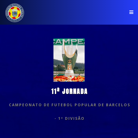
PÁGINA INICIAL
ASSOCIAÇÃO
COMPETIÇÕES
NOTÍCIAS
11ª JORNADA
COMUNICADOS
CAMPEONATO DE FUTEBOL POPULAR DE BARCELOS
CLUBES
- 1º DIVISÃO