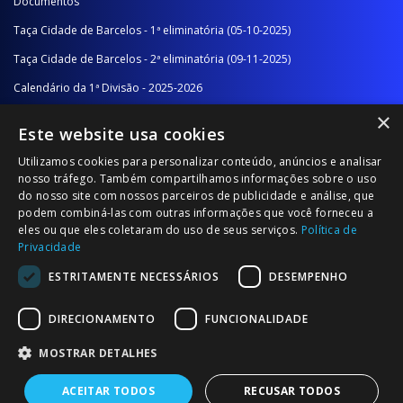
Documentos
Taça Cidade de Barcelos - 1ª eliminatória (05-10-2025)
Taça Cidade de Barcelos - 2ª eliminatória (09-11-2025)
Calendário da 1ª Divisão - 2025-2026
×
Calendário da 2ª Divisão - Série A - 2025-2026
Este website usa cookies
Calendário da 2ª Divisão - Série B - 2025-2026
Utilizamos cookies para personalizar conteúdo, anúncios e analisar
Calendário da Época
nosso tráfego. Também compartilhamos informações sobre o uso
do nosso site com nossos parceiros de publicidade e análise, que
podem combiná-las com outras informações que você forneceu a
NOTÍCIAS/COMUNICADOS
eles ou que eles coletaram do uso de seus serviços.
Política de
Privacidade
Notícias
ESTRITAMENTE NECESSÁRIOS
DESEMPENHO
Comunicados
DIRECIONAMENTO
FUNCIONALIDADE
MOSTRAR DETALHES
ACEITAR TODOS
RECUSAR TODOS
© 2026 Associação Futebol Popular Barcelos