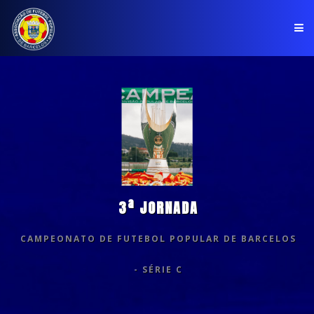
PÁGINA INICIAL
ASSOCIAÇÃO
COMPETIÇÕES
NOTÍCIAS
3ª JORNADA
COMUNICADOS
CAMPEONATO DE FUTEBOL POPULAR DE BARCELOS
CLUBES
- SÉRIE C