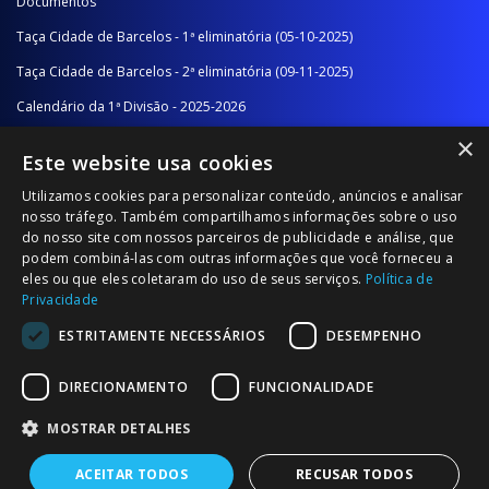
Documentos
Taça Cidade de Barcelos - 1ª eliminatória (05-10-2025)
Taça Cidade de Barcelos - 2ª eliminatória (09-11-2025)
Calendário da 1ª Divisão - 2025-2026
×
Calendário da 2ª Divisão - Série A - 2025-2026
Este website usa cookies
Calendário da 2ª Divisão - Série B - 2025-2026
Utilizamos cookies para personalizar conteúdo, anúncios e analisar
Calendário da Época
nosso tráfego. Também compartilhamos informações sobre o uso
do nosso site com nossos parceiros de publicidade e análise, que
podem combiná-las com outras informações que você forneceu a
NOTÍCIAS/COMUNICADOS
eles ou que eles coletaram do uso de seus serviços.
Política de
Privacidade
Notícias
ESTRITAMENTE NECESSÁRIOS
DESEMPENHO
Comunicados
DIRECIONAMENTO
FUNCIONALIDADE
MOSTRAR DETALHES
ACEITAR TODOS
RECUSAR TODOS
© 2026 Associação Futebol Popular Barcelos