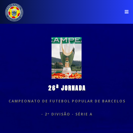
PÁGINA INICIAL
ASSOCIAÇÃO
COMPETIÇÕES
NOTÍCIAS
26ª JORNADA
COMUNICADOS
CAMPEONATO DE FUTEBOL POPULAR DE BARCELOS
CLUBES
- 2º DIVISÃO - SÉRIE A