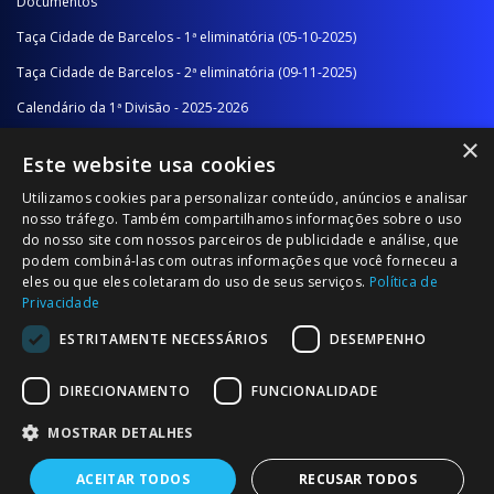
Documentos
Taça Cidade de Barcelos - 1ª eliminatória (05-10-2025)
Taça Cidade de Barcelos - 2ª eliminatória (09-11-2025)
Calendário da 1ª Divisão - 2025-2026
×
Calendário da 2ª Divisão - Série A - 2025-2026
Este website usa cookies
Calendário da 2ª Divisão - Série B - 2025-2026
Utilizamos cookies para personalizar conteúdo, anúncios e analisar
Calendário da Época
nosso tráfego. Também compartilhamos informações sobre o uso
do nosso site com nossos parceiros de publicidade e análise, que
podem combiná-las com outras informações que você forneceu a
NOTÍCIAS/COMUNICADOS
eles ou que eles coletaram do uso de seus serviços.
Política de
Privacidade
Notícias
ESTRITAMENTE NECESSÁRIOS
DESEMPENHO
Comunicados
DIRECIONAMENTO
FUNCIONALIDADE
MOSTRAR DETALHES
ACEITAR TODOS
RECUSAR TODOS
© 2026 Associação Futebol Popular Barcelos